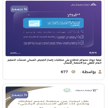
14 ديسمبر
غرفة تبوك تدعوكم للاطلاع على متطلبات إصدار الترخيص المبدئي لمنشآت التعليم
العام الأهلي عبر #منصة_الأعمال.
بواسطة :
677
14 ديسمبر