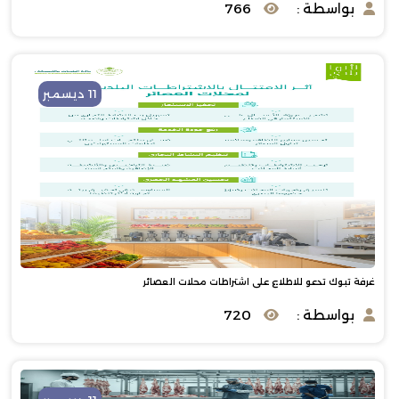
بواسطة :
766
11 ديسمبر
غرفة تبوك تدعو للاطلاع على اشتراطات محلات العصائر
بواسطة :
720