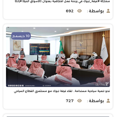
مشاركة #غرفة_تبوك في ورشة عمل افتراضية بعنوان (الأسواق الحرة) #زاتكا‬⁩
بواسطة :
692
10 ديسمبر
نحو تنمية سياحية مستدامة.. لقاء غرفة تبوك مع مستثمري القطاع السياحي
بواسطة :
727