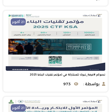
21 أكتوبر
تدعوكم #غرفة_تبوك للمشاركة في (مؤتمر تقنيات البناء) 2025
بواسطة :
973
21 أكتوبر