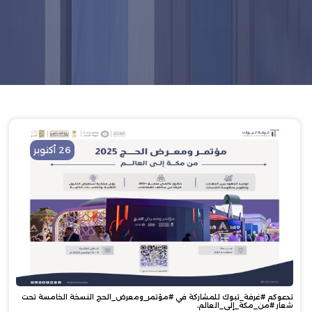
26 أكتوبر
تدعوكم #غرفة_تبوك للمشاركة في #مؤتمر_ومعرض_الحج النسخة الخامسة تحت
شعار #من_مكة_إلى_العالم،