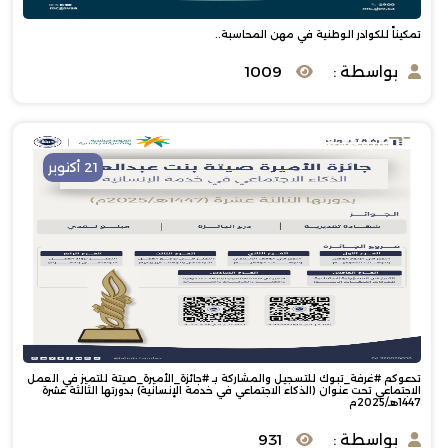
تمكيناً للكوادر الوطنية في مهن المحاسبة..
بواسطة :
1009
21 أكتوبر
تدعوكم #غرفة_تبوك للتسجيل والمشاركة بـ #جائزة_الأميرة_صيتة للتميز في العمل
الاجتماعي تحت عنوان (الذكاء الاجتماعي في خدمة الإنسانية) بدورتها الثالثة عشرة
1447هـ/2025م
بواسطة :
931