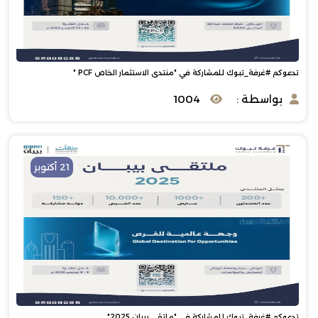
تدعوكم #غرفة_تبوك للمشاركة في "منتدى الاستثمار الخاص PCF "
بواسطة :
1004
21 أكتوبر
تدعوكم #غرفة_تبوك للمشاركة في "ملتقى بيبان 2025"