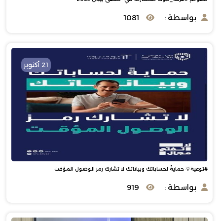
بواسطة :
1081
21 أكتوبر
#توعية💡 حمايةً لحساباتك وبياناتك لا تشارك رمز الوصول المؤقت
بواسطة :
919