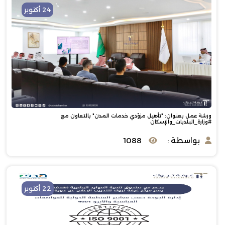
24 أكتوبر
ورشة عمل بعنوان: ‏"تأهيل مزوّدي خدمات المدن" بالتعاون مع
⁧‫#وزارة_البلديات_والإسكان‬⁩
بواسطة :
1088
22 أكتوبر