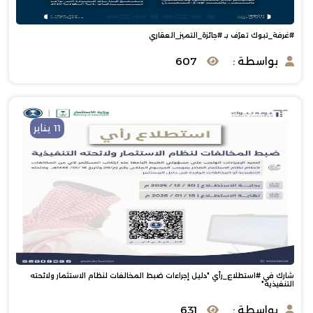
‫#غرفة_تبوك‬⁩ تعرّف بـ ⁧‫#جائزة_التميز_العقاري
بواسطة :
607
11 يناير
شارك في #استطلاع_رأي "دليل إجراءات ضبط المخالفات لنظام الاستثمار ولائحته
التنفيذية"
بواسطة :
631