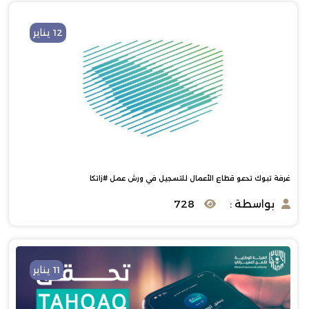
12 يناير
غرفة تبوك تدعو قطاع الأعمال للتسجيل في ورش عمل #زاتكا
بواسطة :
728
11 يناير