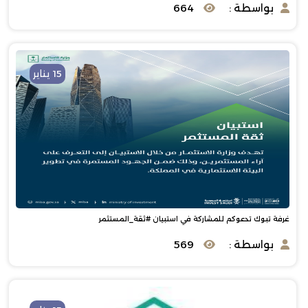
بواسطة :
664
15 يناير
غرفة تبوك‬ تدعوكم ‫للمشاركة في استبيان ‫#ثقة_المستثمر‬
بواسطة :
569