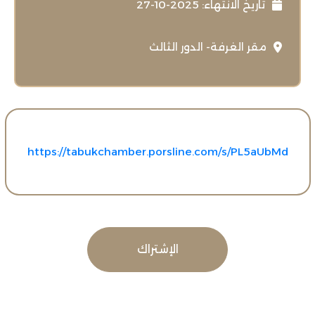
تاريخ الانتهاء: 2025-10-27
‏مقر الغرفة- الدور الثالث
https://tabukchamber.porsline.com/s/PL5aUbMd
الإشتراك