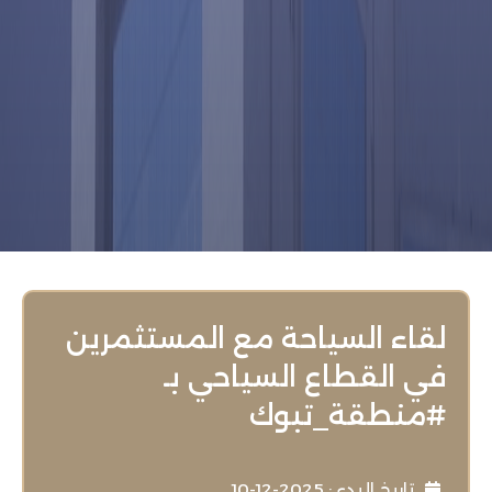
لقاء السياحة مع المستثمرين
في القطاع السياحي بـ
⁧‫#منطقة_تبوك‬⁩
تاريخ البدء : 2025-12-10