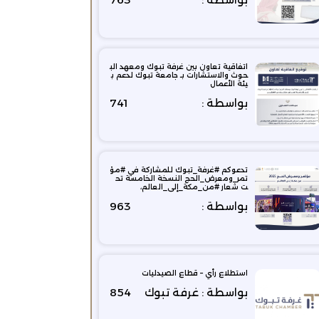
اتفاقية تعاون بين غرفة تبوك ومعهد الب
حوث والاستشارات بـ جامعة تبوك لدعم ب
يئة الأعمال
بواسطة :
741
تدعوكم #غرفة_تبوك للمشاركة في #مؤ
تمر_ومعرض_الحج النسخة الخامسة تح
ت شعار #من_مكة_إلى_العالم،
بواسطة :
963
استطلاع رأي – قطاع الصيدليات
بواسطة : غرفة تبوك
854