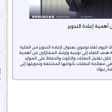
همية إعادة التدوير
يوم لقاء توعوي بعنوان (إعادة التدوير من الفكرة
إلى الاستدامة) بالتعاون مع @KSRNReserve هدف اللقاء إلى توعية وإرشاد المشاركين عن أهمية
 خلال تقليل النفايات والتلوث والحفاظ على الموارد
ي معالجة النفايات بأنواعها المختلفة وتحويلها إلى