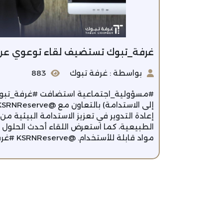
غرفة_تبوك تستضيف لقاء توعوي عن أ
بواسطة : غرفة تبوك
883
#مسؤولية_اجتماعية استضافت #غرفة_تبوك ال
إعادة التدوير في تعزيز الاستدامة البيئية من
الطبيعية، كما استعرض اللقاء أحدث الحلول ف
مواد قابلة للأستخدام. @KSRNReserve #غرفة_تبوك