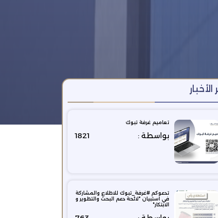
 الأخبار
تعاميم غرفة تبوك
بواسطة :
1821
تدعوكم #غرفة_تبوك للاطلاع والمشاركة
في استبيان "لائحة دعم البحث والتطوير و
الابتكار"
بواسطة :
763