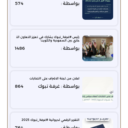
بواسطة :
574
رئيس #غرفة_تبوك يشارك في تعزيز التعاون الت
جاري بين السعودية والكويت
بواسطة :
1486
اعلان من لجنة الاشراف على اانتخابات
بواسطة : غرفة تبوك
864
التقرير الرقمي لديوانية ⁧‫#غرفة_تبوك‬⁩ 2025
بواسطة :
764