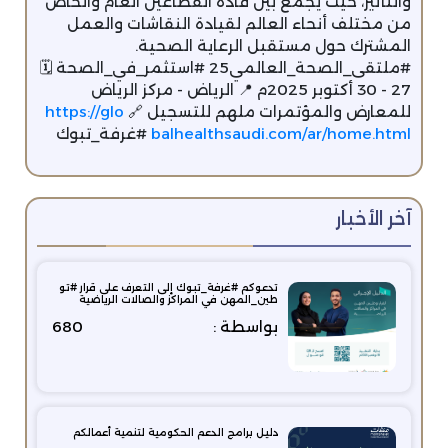
والتأثير، حيث يجمع بين قادة القطاعين العام والخاص
من مختلف أنحاء العالم لقيادة النقاشات والعمل
المشترك حول مستقبل الرعاية الصحية.
#ملتقى_الصحة_العالمي25 #استثمر_في_الصحة 🗓
27 - 30 أكتوبر 2025م 📍 الرياض - مركز الرياض
للمعارض والمؤتمرات ملهم للتسجيل 🔗
https://glo
balhealthsaudi.com/ar/home.html
#غرفة_تبوك
آخر الأخبار
تدعوكم #غرفة_تبوك إلى التعرف على قرار #تو
طين_المهن في المراكز والصالات الرياضية
بواسطة :
680
دليل برامج الدعم الحكومية لتنمية أعمالكم