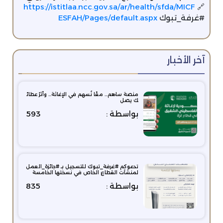
🔗 ‏⁦‪
https://istitlaa.ncc.gov.sa/ar/health/sfda/MICF
‏⁧‫#غرفة_تبوك‬⁩
ESFAH/Pages/default.aspx
آخر الأخبار
منصة ساهم… معًا نُسهم في الإغاثة… وأثرُ عطائ
ك يصل
بواسطة :
593
تدعوكم ⁧‫#غرفة_تبوك‬⁩ للتسجيل بـ ⁧‫#جائزة_العمل‬⁩
لمنشآت القطاع الخاص في نسختها الخامسة
بواسطة :
835