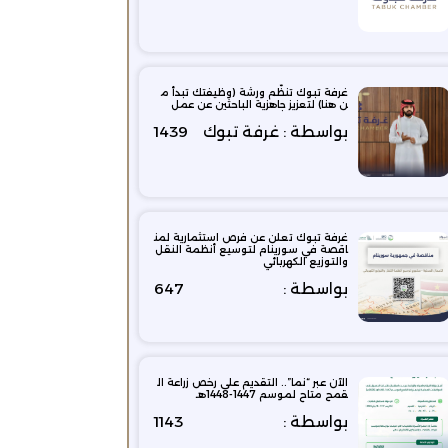
غرفة تبوك تنظّم ورشة (وظيفتك تبدأ م
ن هنا) لتعزيز جاهزية الباحثين عن عمل
بواسطة : غرفة تبوك
1439
غرفة تبوك تعلن عن فرص استثمارية لمن
اقصة في سورينام لتوسيع أنظمة النقل
والتوزيع الكهربائي
بواسطة :
647
الآن عبر “نما”.. التقديم على رخص زراعة ال
قمح متاح لموسم 1447-1448هـ
بواسطة :
1143