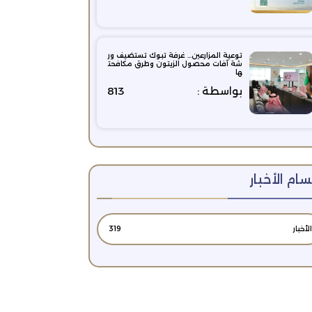
توعية المزارعين… غرفة تبوك تستضيف ور
شة آفات محصول الزيتون وطرق مكافحت
ها
بواسطة :
813
ام الأخبار
الأخبار
319