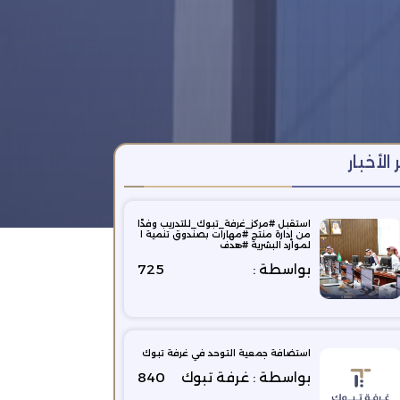
 الأخبار
استقبل #مركز_غرفة_تبوك_للتدريب وفدًا
من إدارة منتج #مهارات بصندوق تنمية ا
لموارد البشرية #هدف
بواسطة :
725
استضافة جمعية التوحد في غرفة تبوك
بواسطة : غرفة تبوك
840