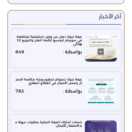
آخر الأخبار
غرفة تبوك تعلن عن فرص استثمارية لمناقصة
في سورينام لتوسيع أنظمة النقل والتوزيع الك
هربائي
بواسطة :
649
غرفة تبوك تدعوكم لحضور ورشة مكافحة الاحتي
ال وغسل الأموال في القطاع العقاري
بواسطة :
782
خدمات اشتراك الغرفة التجارية بخطوات سهلة ع
بر #منصة_الأعمال.