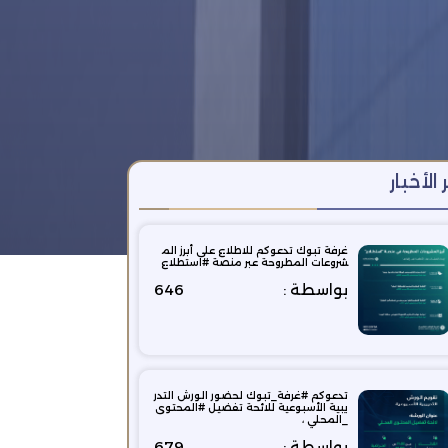
 الأخبار
غرفة تبوك تدعوكم ‫للاطلاع على أبرز الم
شروعات المطروحة عبر منصة ‫#استطلاع
بواسطة :
646
تدعوكم #غرفة_تبوك لحضور الورش التدر
يبية الأسبوعية للائحة تفضيل #المحتوى
_المحلي ،
بواسطة :
679