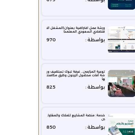
ورشة عمل افتراضية بعنوان(المشغل الا
قتصادي السعودي المعتمد)
بواسطة :
970
توعية المزارعين… غرفة تبوك تستضيف ور
شة آفات محصول الزيتون وطرق مكافحت
ها
بواسطة :
825
خدمة: منصة المشاريع للملاك والمقاول
ين
بواسطة :
850