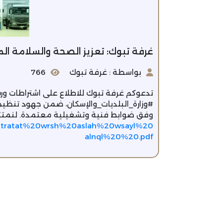
غرفة تبوك: تعزيز الصحة والسلامة ا
بواسطة : غرفة تبوك
766
تدعوكم غرفة تبوك للاطلاع على اشتراطات ورش
#وزارة_البلديات_والإسكان، ضمن جهود تنظيم
وفق ضوابط فنية وتشغيلية معتمدة. لنمتثل جم
8/ashtratat%20wrsh%20aslah%20wsayl%20
alnql%20%20.pdf