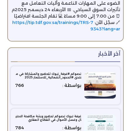
الضوء على المهارات الناعمة وآليات التعامل مع
تأثيرات السوق السياحي. 📅 الأربعاء 24 ديسمبر 2025م
⏰ من 7:00 إلى 9:00 مساءً 💻 تقام الجلسة افتراضيًا
🔗 سجّل الآن: ‏‪
https://tip.tdf.gov.sa/trainings/TRS-7
9343?lang=ar‬
آخر الأخبار
تدعوكم #غرفة_تبوك للحضور والمشاركة في م
نتدى #الحدود_الشمالية_للاستثمار 2025
بواسطة :
766
غرفة تبوك تدعوكم لحضور ورشة مكافحة الاحتي
ال وغسل الأموال في القطاع العقاري
بواسطة :
784