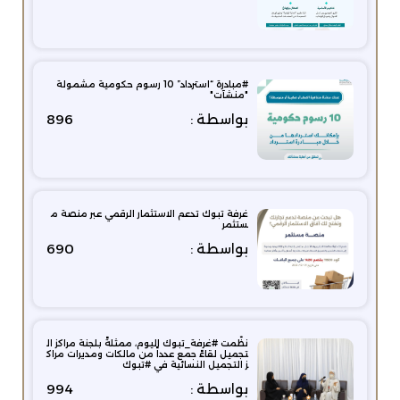
#مبادرة “استرداد” 10 رسوم حكومية مشمولة
"منشآت"
بواسطة :
896
غرفة تبوك تدعم الاستثمار الرقمي عبر منصة م
ستثمر
بواسطة :
690
نظّمت ⁧‫#غرفة_تبوك‬⁩ اليوم، ممثلةً بلجنة مراكز ال
تجميل لقاءً جمع عدداً من مالكات ومديرات مراك
ز التجميل النسائية في ⁧‫#تبوك‬⁩
بواسطة :
994