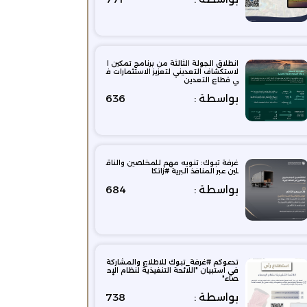
انطلاق الجولة الثالثة من برنامج تمكين ا
لاستكشاف التعديني لتعزيز الاستثمارات ف
ي قطاع التعدين
بواسطة :
636
غرفة تبوك: تنويه مهم للمخلصين والناق
لين عبر المنافذ البرية ‫#زاتكا
بواسطة :
684
تدعوكم #غرفة_تبوك للاطلاع والمشاركة
في استبيان "اللائحة التنفيذية لنظام الإح
صاء"
بواسطة :
738