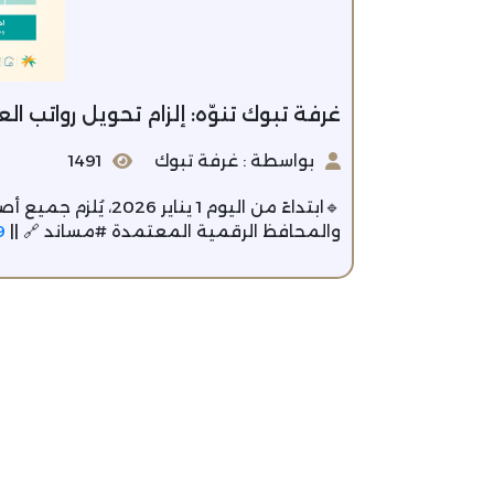
غرفة تبوك تنوّه: إلزام تحويل رواتب العمالة المن
بواسطة : غرفة تبوك
1491
🔹ابتداءً من اليوم 1 
والمحافظ الرقمية المعتمدة #مساند 🔗 ||
9