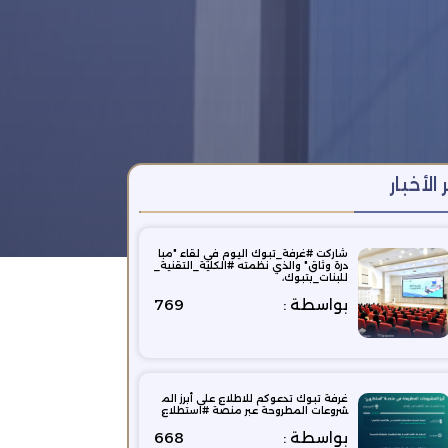
 الأخبار
شاركت #غرفة_تبوك اليوم في لقاء "مبا
درة وثاق" والذي نظمته #الكلية_التقنية_
للبنات_بتبوك،
بواسطة :
769
‫غرفة تبوك‬ تدعوكم للاطلاع على أبرز الم
شروعات المطروحة عبر منصة ‫#استطلاع
بواسطة :
668