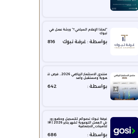
“لماذا الإعلام السياحي؟” ورشة عمل في
تبوك
بواسطة : غرفة تبوك
816
منتدى الاستثمار الرياضي 2026… فرص تن
موية ومستقبل واعد
بواسطة :
642
غرفة تبوك تدعوكم للتسجيل وحضور ور
ش العمل التوعوية لشهر يناير 2026 | #ا
لتأمينات_الاجتماعية
بواسطة :
686