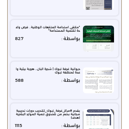
"ملتقى استدامة المتنزهات الوطنية.. فرص واع
دة للتنمية المستدامة"
بواسطة :
827
ديوانية غرفة تبوك | شجرة البان… هوية بيئية وا
عدة لمنطقة تبوك
بواسطة :
588
يقدم #مركز_غرفة_تبوك_للتدريب دورات تدريبية
مجانية بدعم من صندوق تنمية الموارد البشرية
(هدف)
بواسطة :
1115