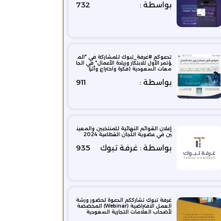
بواسطة :
732
تدعوكم #غرفة_تبوك للمشاركة في "الم
ؤتمر الأول للابتكار وريادة الأعمال" في الجا
معات السعودية (فكرة واختراع وأثر)
بواسطة :
911
إعلان القوائم النهائية للمنتخبين والمعين
ين في عضوية اللجان القطاعية 2024
بواسطة : غرفة تبوك
935
غرفة تبوك تشارككم الدعوة لحضور ورشة
العمل الافتراضية (Webinar) المخصصة
لأصحاب العلامات التجارية السعودية