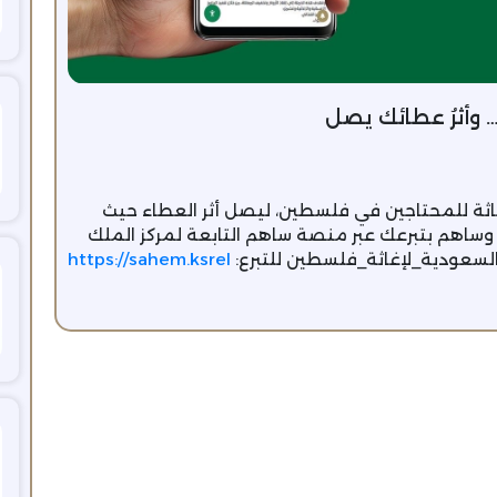
 وأثرُ عطائك يصل
إغاثة للمحتاجين في فلسطين، ليصل أثر العطاء حيث
ني، وساهم بتبرعك عبر منصة ساهم التابعة لمركز الملك
_السعودية_لإغاثة_فلسطين للتبرع:
https://sahem.ksrel