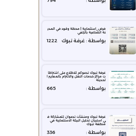
بواسطة :
794
فرص_استثمارية | محطة وقود في المدي
نة الصناعية بالزلفي
بواسطة : غرفة تبوك
1222
غرفة تبوك تدعوكم للاطلاع على اشتراطا
ت مراكز خدمات النقل والالتزام بالمعايير ا
لحديثة
بواسطة :
665
غرفة تبوك ومنشآت تدعوان للمشاركة ف
ي استبيان تحليل البيئة الاستثمارية في
منطقة تبوك
بواسطة :
336