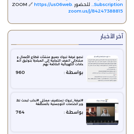
Subscription…
للحضور ZOOM 🔗
https://us06web.
zoom.us/j/84247388815
آخر الأخبار
تدعو غرفة تبوك جميع منشآت قطاع الأعمال و
مشتركي الغرف التجارية إلى المبادرة بتوثيق الع
دادات الكهربائية الخاصة بهم
بواسطة :
960
#غرفة_تبوك‬⁩ تستضيف ممثلي ⁧#ندلب‬⁩ لبحث تط
وير الخدمات اللوجستية بالمنطقة
بواسطة :
764