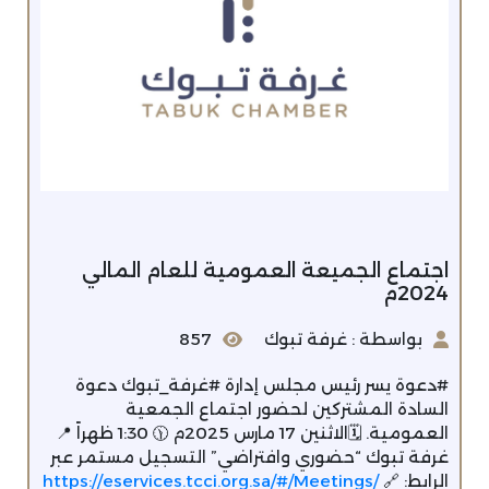
اجتماع الجميعة العمومية للعام المالي
2024م
بواسطة : غرفة تبوك
857
#دعوة يسر رئيس مجلس إدارة #غرفة_تبوك دعوة
السادة المشتركين لحضور اجتماع الجمعية
العمومية. 🗓️الاثنين 17 مارس 2025م 🕦 1:30 ظهراً 📍
غرفة تبوك “حضوري وافتراضي” التسجيل مستمر عبر
الرابط: 🔗
https://eservices.tcci.org.sa/#/Meetings/