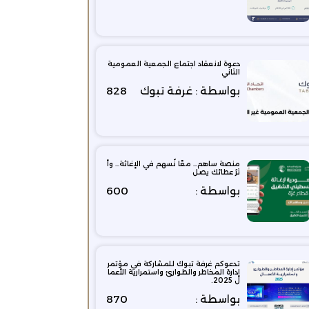
دعوة لانعقاد اجتماع الجمعية العمومية
الثاني
بواسطة : غرفة تبوك
828
منصة ساهم… معًا نُسهم في الإغاثة… وأ
ثرُ عطائك يصل
بواسطة :
600
تدعوكم غرفة تبوك للمشاركة في مؤتمر
إدارة المخاطر والطوارئ واستمرارية الأعما
ل 2025.
بواسطة :
870