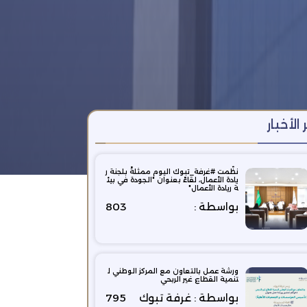
 الأخبار
نظّمت ⁧‫#غرفة_تبوك‬⁩ اليوم ممثلةً بلجنة ر
يادة الأعمال، لقاءً بعنوان "الجودة في بيئ
ة ريادة الأعمال"
بواسطة :
803
ورشة عمل بالتعاون مع المركز الوطني ل
تنمية القطاع غير الربحي
بواسطة : غرفة تبوك
795