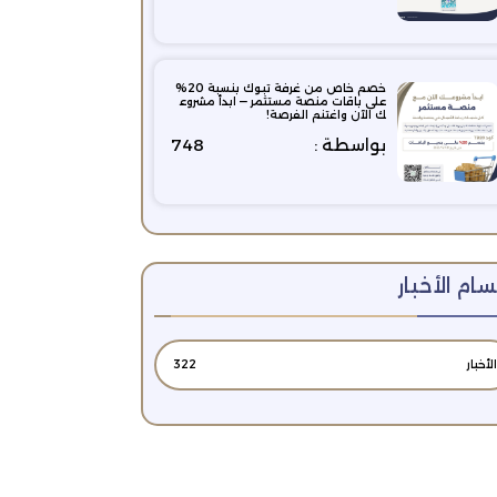
خصم خاص من غرفة تبوك بنسبة 20%
على باقات منصة مستثمر — ابدأ مشروع
ك الآن واغتنم الفرصة!
بواسطة :
748
ام الأخبار
الأخبار
322