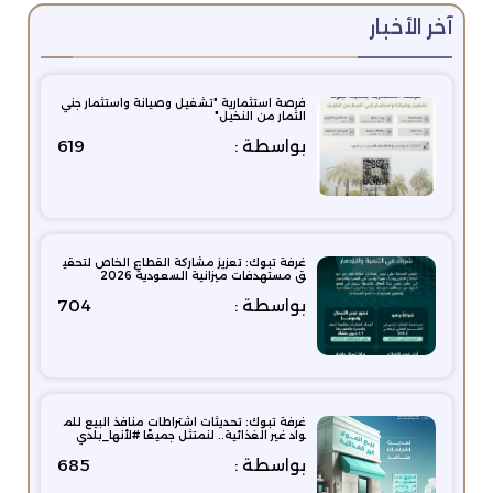
آخر الأخبار
فرصة استثمارية "تشغيل وصيانة واستثمار جني
الثمار من النخيل"
بواسطة :
619
غرفة تبوك: تعزيز مشاركة القطاع الخاص لتحقي
ق مستهدفات ميزانية السعودية 2026
بواسطة :
704
غرفة تبوك: تحديثات اشتراطات منافذ البيع للم
واد غير الغذائية.. لنمتثل جميعًا #لأنها_بلدي
بواسطة :
685