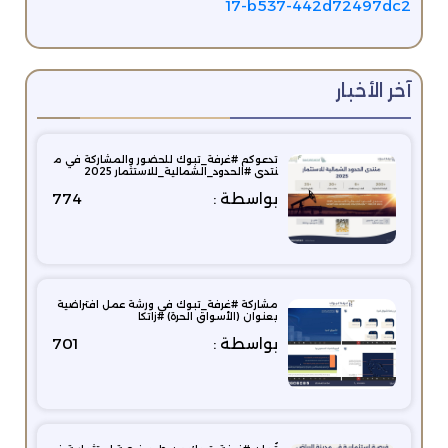
17-b537-442d72497dc2
آخر الأخبار
تدعوكم #غرفة_تبوك للحضور والمشاركة في م
نتدى #الحدود_الشمالية_للاستثمار 2025
بواسطة :
774
مشاركة #غرفة_تبوك في ورشة عمل افتراضية
بعنوان (الأسواق الحرة) #زاتكا‬⁩
بواسطة :
701