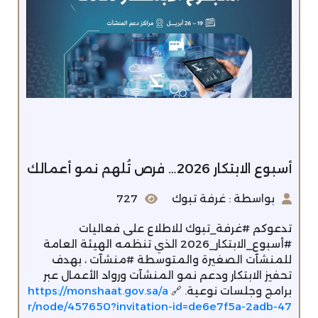
أسبوع الابتكار 2026… فرص تُلهم نمو أعمالك
بواسطة : غرفة تبوك
727
تدعوكم #غرفة_تبوك للاطلاع على فعاليات
#أسبوع_الابتكار_2026 الذي تنظمه الهيئة العامة
للمنشآت الصغيرة والمتوسطة #منشآت ، بهدف
تحفيز الابتكار ودعم نمو المنشآت ورواد الأعمال عبر
برامج وجلسات نوعية. 🔗
https://monshaat.gov.sa/a
r/node/457650?invitation-id=de6e7f5a-2adb-47