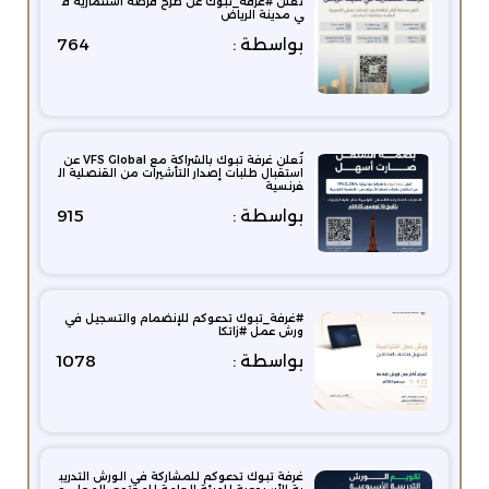
تُعلن #غرفة_تبوك عن طرح فرصة استثمارية ف
ي مدينة الرياض
بواسطة :
764
تُعلن غرفة تبوك بالشراكة مع VFS Global ⁦‪ عن
استقبال طلبات إصدار التأشيرات من القنصلية ال
فرنسية
بواسطة :
915
⁧#غرفة_تبوك‬ تدعوكم للإنضمام والتسجيل في
ورش عمل ⁧#زاتكا‬
بواسطة :
1078
غرفة تبوك تدعوكم للمشاركة في الورش التدريب