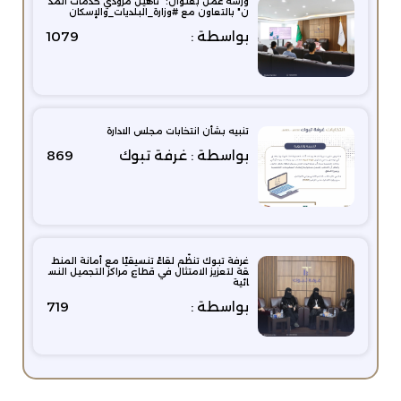
ورشة عمل بعنوان: ‏"تأهيل مزوّدي خدمات المد
ن" بالتعاون مع ⁧‫#وزارة_البلديات_والإسكان‬⁩
بواسطة :
1079
تنبيه بشأن انتخابات مجلس الادارة
بواسطة : غرفة تبوك
869
غرفة تبوك تنظّم لقاءً تنسيقيًا مع أمانة المنط
قة لتعزيز الامتثال في قطاع مراكز التجميل النس
ائية
بواسطة :
719