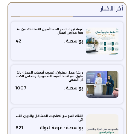
آخر الأخبار
غرفة تبوك تدعو المستثمرين للاستفادة من من
صة مدارس أعمال
بواسطة :
42
ورشة عمل بعنوان: (صوت أصحاب العمل) بالت
عاون مع اتحاد الغرف السعودية ومجلس الضم
ان الصحي
بواسطة :
1007
اللقاء الموسع لصاحبات المشاغل والتزيين النس
ائي
بواسطة : غرفة تبوك
821