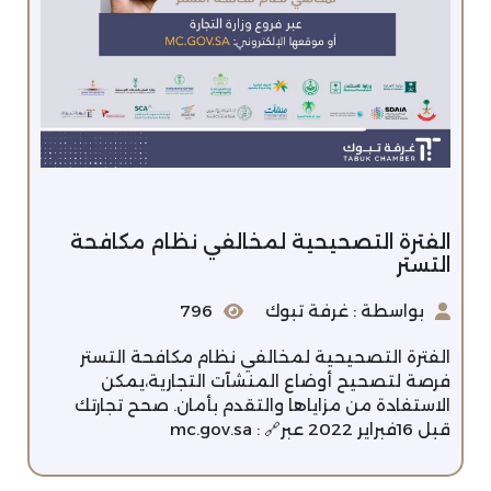
الفترة التصحيحية لمخالفي نظام مكافحة
التستر
بواسطة : غرفة تبوك
796
‏الفترة التصحيحية لمخالفي نظام مكافحة التستر
فرصة لتصحيح أوضاع المنشآت التجارية،يمكن
الاستفادة من مزاياها والتقدم بأمان. ‏صحح تجارتك
قبل 16فبراير 2022 عبر🔗 : ‏⁦ mc.gov.sa