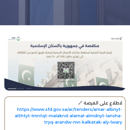
لاطلاع على الفرصة 🔗 ‏⁦‪
https://www.sfd.gov.sa/ar/tenders/amar-albnyt-
althtyt-lmntqt-malaknd-alamal-almdnyt-lansha-
tryq-arandw-mn-kalkatak-aly-lwary