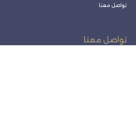
تواصل معنا
تواصل معنا
طريق الملك عبدالله، مروج الأمير، تبوك 47313،
المملكة العربية السعودية
920028038
info@tabukchamber.sa
تابعنا