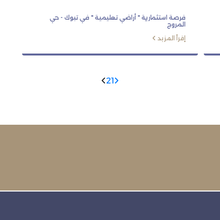
فرصة استثمارية " أراضي تعليمية " في تبوك - حي
المروج
إقرأ المزيد
2
1