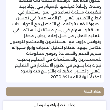
الحلول الملائمة. مراجعة الأنظمة ذات العلاقة
ونقدها وإعادة صياغتها للإسهام في إيجاد بيئة
تنظيمية ملائمة تساعد في نمو الاستثمار في
قطاع التعليم الأهلي. 3) المساهمة في تحسين
الصورة الذهنية وتعميق التواصل مع الجهات ذات
العلاقة والاسهام في رسم مستقبل الاستثمار في
التعليم الأهلي من خلال إعلام إيجابي محفز
وتواصل دؤوب مع المستثمرين والمجتمع للوصول
لتكامل جهود القطاع لتذليل تحدياته وإبراز منجزاته.
تقديم الدعم والمساندة وتوفير معلومات
للمستثمرين والمستثمرات في التعليم بمدينة
تبوك بما يسهم في تطوير الاستثمار في التعليم
الأهلي وتحسين مخرجاته والتوسع فيه ونموه
تحقيقاً لرؤية المملكة 2030.
اعضاء اللجنة
وفاء بنت إبراهيم ابومازن