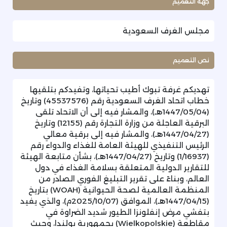
جهة التعميم
مجلس الغرف السعودية
نص التعميم
تهديكم غرفة تبوك أطيب تحياتها، وتفيدكم بتلقيها
خطاب اتحاد الغرف السعودية رقم (45537576) وتاريخ
(1447/05/04هـ)، والمشار فيه إلى أن الاتحاد تلقى
البرقية العاجلة من وزارة التجارة رقم (12155) وتاريخ
(1447/04/27هـ)، والمشار فيه إلى برقية معالي
الرئيس التنفيذي للهيئة العامة للغذاء والدواء رقم
(1/16937) وتاريخ (1447/04/27هـ)، بشأن متابعة الهيئة
للتقارير الدولية المتعلقة بسلامة الغذاء في دول
العالم، وبناءً على تقرير التبليغ الفوري الصادر من
المنظمة العالمية لصحة الحيوانية (WOAH) بتاريخ
(1447/04/15هـ)، الموافق (2025/10/07م)، والذي يفيد
بتفشي مرض إنفلونزا الطيور شديد الضراوة في
مقاطعة (Wielkopolskie) بجمهورية بولندا، وحيث