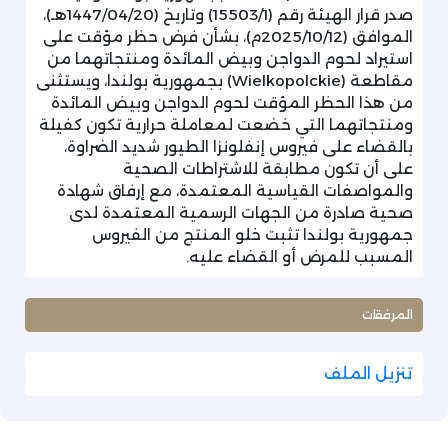
صدر قرار الهيئة رقم (15503/1) وتاريخ (1447/04/20هـ)،
الموافق (2025/10/12م)، بشأن فرض حظر مؤقت على
استيراد لحوم الدواجن وبيض المائدة ومنتجاتهما من
مقاطعة (Wielkopolckie) بجمهورية بولندا، ويستثنى
من هذا الحظر المؤقت لحوم الدواجن وبيض المائدة
ومنتجاتهما التي خضعت لمعاملة حرارية تكون كفيلة
بالقضاء على فيروس إنفلونزا الطيور شديد الضراوة،
على أن تكون مطابقة للاشتراطات الصحية
والمواصفات القياسية المعتمدة، مع إرفاق شهادة
صحية صادرة من الجهات الرسمية المعتمدة لدى
جمهورية بولندا تثبت خلو المنتج من الفيروس
المسبب للمرض أو القضاء عليه.
المرفقات
تنزيل الملف