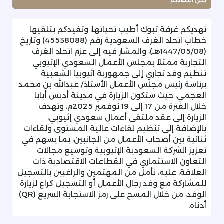
نص التعميم
تهديكم غرفة تبوك أطيب تحياتها، وتفيدكم بتلقيها
خطاب اتحاد الغرف السعودية رقم (45538088) وتاريخ
(1447/05/08هـ)، والمشار فيه إلى عزم اتحاد الغرف
التجارية ممثلاً بمجلس الأعمال السعودي الإثيوبي
تنظيم وفد تجاري إلى جمهورية اثيوبيا الشعبية
برئاسة رئيس مجلس الأعمال الأستاذ/ عبدالله بن محمد
العجمي، حيث ستكون الزيارة في مدينة أديس أبابا
خلال الفترة من 17 إلى 19 نوفمبر 2025م، وتهدف
الزيارة إلى عقد ملتقى أعمال سعودي إثيوبي،
بالإضافة إلى تنظيم لقاءات عالية المستوى ولقاءات
ثنائية بين أصحاب الأعمال من الجانبين، بما يسهم في
تعزيز الشركة السعودية الإثيوبية وتوسيع مجالات
التعاون الاستثماري في القطاعات الاقتصادية ذات
العلاقة. عليه، نأمل من المهتمين والراغبين بالتسجيل
للمشاركة مع وفد رجال الأعمال أو التسجيل كراع لزيارة
الوفد، من خلال المسح على رمز الاستجابة السريع (QR)
أدناه.