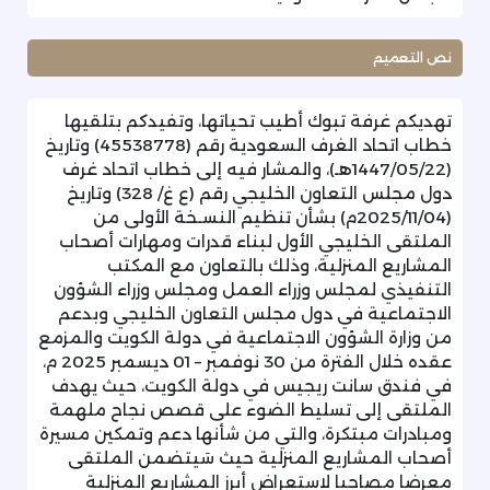
نص التعميم
تهديكم غرفة تبوك أطيب تحياتها، وتفيدكم بتلقيها
خطاب اتحاد الغرف السعودية رقم (45538778) وتاريخ
(1447/05/22هـ)، والمشار فيه إلى خطاب اتحاد غرف
دول مجلس التعاون الخليجي رقم (ع غ/ 328) وتاريخ
(2025/11/04م) بشأن تنظيم النسـخة الأولى من
الملتقى الخليجي الأول لبناء قدرات ومهارات أصحاب
المشاريع المنزلية، وذلك بالتعاون مع المكتب
التنفيذي لمجلس وزراء العمل ومجلس وزراء الشؤون
الاجتماعية في دول مجلس التعاون الخليجي وبدعم
من وزارة الشؤون الاجتماعية في دولة الكويت والمزمع
عقده خلال الفترة من 30 نوفمبر – 01 ديسمبر 2025 م،
في فندق سانت ريجيس في دولة الكويت، حيث يهدف
الملتقى إلى تسليط الضوء على قصص نجاح ملهمة
ومبادرات مبتكرة، والتي من شأنها دعم وتمكين مسيرة
أصحاب المشاريع المنزلية حيث سَيتضمن الملتقى
معرضا مصاحبا لاستعراض أبرز المشاريع المنزلية