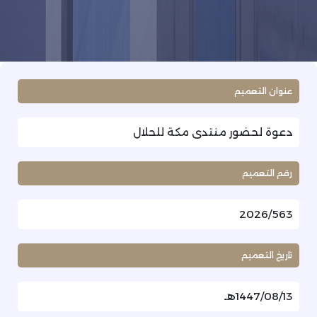
عنوان التعميم
دعوة لحضور منتدى مكة للحلال
رقم التعميم
2026/563
تاريخ التعميم
1447/08/13هـ