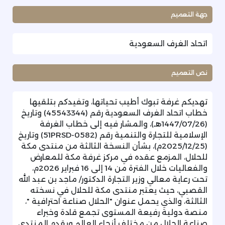
جهة التعميم
اتحاد الغرف السعودية
نص التعميم
تهديكم غرفة تبوك أطيب تحياتها، وتفيدكم بتلقيها
خطاب اتحاد الغرف السعودية رقم (45543344) وتاريخ
(1447/07/26هـ)، والمشار فيه إلى خطاب الغرفة
الإسلامية للتجارة والتنمية رقم (51PRSD-0582) وتاريخ
(2025/12/25م)، بشأن النسخة الثالثة من منتدى مكة
للحلال، المزمع عقده في مركز غرفة مكة للمعارض
والفعاليات خلال الفترة من 14 إلى 16 فبراير 2026م،
تحت رعاية معالي وزير التجارة الدكتور/ ماجد بن عبد الله
القصبي، حيث يعتبر منتدى مكة للحلال في نسخته
الثالثة، والذي يحمل عنوان "الحلال صناعة احترافية "،
منصة دولية رفيعة المستوى تجمع قادة وخبراء
صناعة الحلال من مختلف أنحاء العالم ويقدم المنتدى