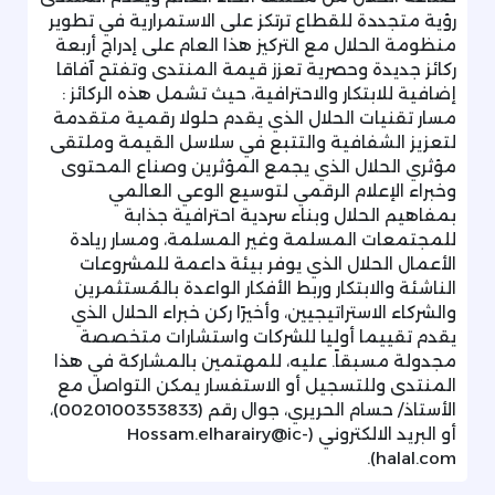
رؤية متجددة للقطاع ترتكز على الاستمرارية في تطوير
منظومة الحلال مع التركيز هذا العام على إدراج أربعة
ركائز جديدة وحصرية تعزز قيمة المنتدى وتفتح آفاقا
إضافية للابتكار والاحترافية، حيث تشمل هذه الركائز :
مسار تقنيات الحلال الذي يقدم حلولا رقمية متقدمة
لتعزيز الشفافية والتتبع في سلاسل القيمة وملتقى
مؤثري الحلال الذي يجمع المؤثرين وصناع المحتوى
وخبراء الإعلام الرقمي لتوسيع الوعي العالمي
بمفاهيم الحلال وبناء سردية احترافية جذابة
للمجتمعات المسلمة وغير المسلمة، ومسار ريادة
الأعمال الحلال الذي يوفر بيئة داعمة للمشروعات
الناشئة والابتكار وربط الأفكار الواعدة بالمُستثمرين
والشركاء الاستراتيجيين، وأخيرًا ركن خبراء الحلال الذي
يقدم تقييما أوليا للشركات واستشارات متخصصة
مجدولة مسبقاً. عليه، للمهتمين بالمشاركة في هذا
المنتدى وللتسجيل أو الاستفسار يمكن التواصل مع
الأستاذ/ حسام الحريري، جوال رقم (0020100353833)،
أو البريد الالكتروني (Hossam.elharairy@ic-
halal.com).