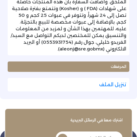
الملحق. وأضافت السفارة بأن هذه المنتجات حاصلة
على شهادات (FDA ) و (Kosher) وتتمتع بفترة صلاحية
تصل إلى 24 شهراً، وتتوفر في عبوات 25 كجم و 50
كجم، بالإضافة إلى عبوات مخصصة للبيع بالتجزئة.
عليه، للمهتمين بهذا الشأن و لمزيد من المعلومات
والتنسيق يمكن للمختصين لديكم التواصل مع السيد/
الفريدو خليلي، جوال رقم (0553931754) أو البريد
الالكتروني (aleonj@sre.gobmx).
المرفقات
تنزيل الملف
اشترك معنا في الرسائل البريدية