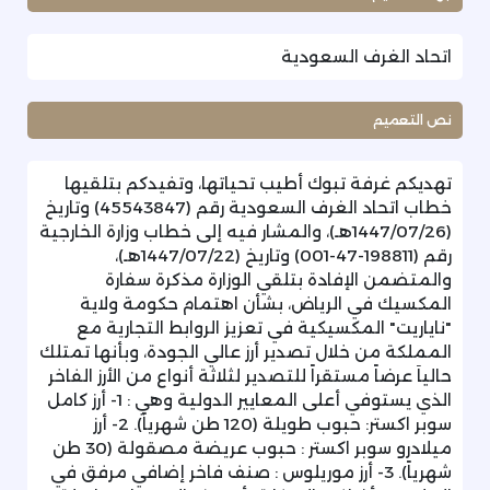
اتحاد الغرف السعودية
نص التعميم
تهديكم غرفة تبوك أطيب تحياتها، وتفيدكم بتلقيها
خطاب اتحاد الغرف السعودية رقم (45543847) وتاريخ
(1447/07/26هـ)، والمشار فيه إلى خطاب وزارة الخارجية
رقم (198811-47-001) وتاريخ (1447/07/22هـ)،
والمتضمن الإفادة بتلقي الوزارة مذكرة سفارة
المكسيك في الرياض، بشأن اهتمام حكومة ولاية
"ناياريت" المكسيكية في تعزيز الروابط التجارية مع
المملكة من خلال تصدير أرز عالي الجودة، وبأنها تمتلك
حالياَ عرضاً مستقراً للتصدير لثلاثة أنواع من الأرز الفاخر
الذي يستوفي أعلى المعايير الدولية وهي : 1- أرز كامل
سوبر اكستر: حبوب طويلة (120 طن شهرياً). 2- أرز
ميلادرو سوبر اكستر : حبوب عريضة مصقولة (30 طن
شهرياً). 3- أرز موريلوس : صنف فاخر إضافي مرفق في