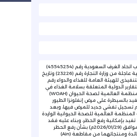
تهديكم غرفة تبوك أطيب تحياتها، وتفيدكم بتلقيها خطاب اتحاد الغرف السعودية رقم (45545254)
وتاريخ (1447/08/17هـ)، والمشار فيه إلى تلقي الاتحاد برقية عاجلة من وزارة التجارة رقم (23226) وتاريخ
ئيس التنفيذي للهيئة العامة للغذاء والدواء رقم
ن متابعة الهيئة للتقارير الدولية المتعلقة بسلامة الغذاء في
دول العالم، وبناءً على تقرير التبليغ الفوري الصادر من المنظمة العالمية لصحة الحيوان (WOAH)
ـ)، الموافق (2026/01/16م)، والذي يفيد بالسيطرة على مرض إنفلونزا الطيور
بجمهورية فرنسا وعدم تسجيل تفشي جديد للمرض فيها، وبعد
المنظمة العالمية للصحة الحيوانية الواردة
 والتي تفيد بإمكانية رفع الحظر، وبناء عليه فقد
صدر قرار الهيئة رقم (1/32704) وتاريخ (1447/08/10هـ)، الموافق (2026/01/29م) بشأن رفع الحظر
المؤقت المفروض على استيراد لحوم الدواجن وبيض المائدة ومنتجاتهما من مقاطعة (Ain)