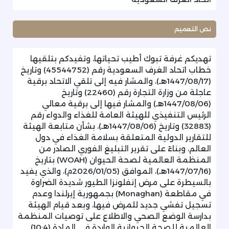
نص التعميم
تهديكم غرفة تبوك أطيب تحياتها، وتفيدكم بتلقيها
خطاب اتحاد الغرف السعودية رقم (45544752) وتاريخ
(1447/08/17هـ)، والمشار فيه إلى تلقي الاتحاد برقية
عاجلة من وزارة التجارة رقم (22460) وتاريخ
(1447/08/06هـ) والمشار فيها إلى برقية معالي
الرئيس التنفيذي للهيئة العامة للغذاء والدواء رقم
(32883) وتاريخ (1447/08/06هـ)، بشأن متابعة الهيئة
للتقارير الدولية المتعلقة بسلامة الغذاء في دول
العالم، وبناءً على تقرير التبليغ الفوري الصادر من
المنظمة العالمية لصحة الحيوان (WOAH) بتاريخ
(1447/07/16هـ)، الموافق (2026/01/05م)، والذي يفيد
بالسيطرة على مرض إنفلونزا الطيور شديدة الضراوة
في مقاطعة (Monaghan) بجمهورية إيرلندا وعدم
تسجيل تفشي جديد للمرض فيها، وبعد قيام الهيئة
بدارسة الوضع الصحي والاطلاع على توصيات المنظمة
العالمية للصحة الحيوانية الواردة في المادة (10:4)