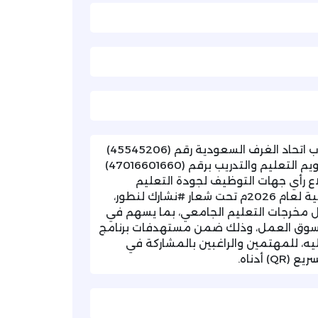
تهديكم غرفة تبوك أطيب تحياتها، وتفيدكم بتلقيها خطاب اتحاد الغرف السعودية رقم (45545206)
وتاريخ (1447/08/23هـ)، والمشار فيه إلى خطاب هيئة تقويم التعليم والتدريب برقم (47016601660)
ع استطلاع رأي جهات التوظيف لجودة التعليم
الجامعي وتقييم خريجي التعليم الجامعي في دورته الثانية لعام 2026م تحت شعار #نشارك لنطور،
ل مخرجات التعليم الجامعي، بما يسهم في
ات سوق العمل، وذلك ضمن مستهدفات برنامج
لقدرات البشرية أحد برامج رؤية المملكة 2030. عليه، للمهتمين والراغبين بالمشاركة في
أدناه.