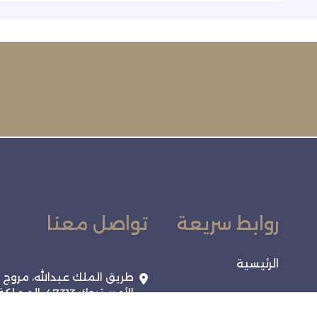
روابط سريعة
تواصل معنا
الرئيسية
طريق الملك عبدالله، مروج
الأمير، تبوك 47313، المملك
الفعاليات
العربية السعودية