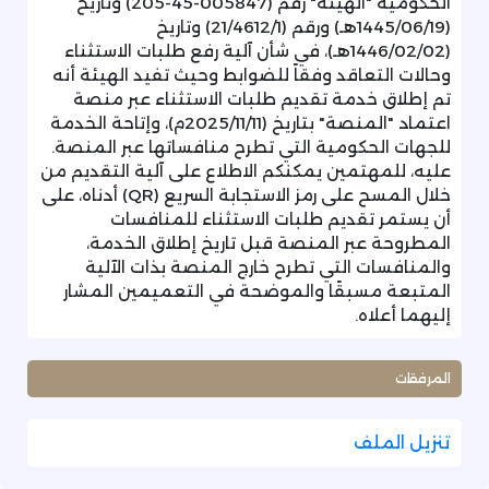
الحكومية "الهيئة" رقم (005847-45-205) وتاريخ
(1445/06/19هـ) ورقم (21/4612/1) وتاريخ
(1446/02/02هـ)، في شأن آلية رفع طلبات الاستثناء
وحالات التعاقد وفقاً للضوابط وحيث تفيد الهيئة أنه
تم إطلاق خدمة تقديم طلبات الاستثناء عبر منصة
اعتماد "المنصة" بتاريخ (2025/11/11م)، وإتاحة الخدمة
للجهات الحكومية التي تطرح منافساتها عبر المنصة.
عليه، للمهتمين يمكنكم الاطلاع على آلية التقديم من
خلال المسح على رمز الاستجابة السريع (QR) أدناه، على
أن يستمر تقديم طلبات الاستثناء للمنافسات
المطروحة عبر المنصة قبل تاريخ إطلاق الخدمة،
والمنافسات التي تطرح خارج المنصة بذات الآلية
المتبعة مسبقًا والموضحة في التعميمين المشار
إليهما أعلاه.
المرفقات
تنزيل الملف