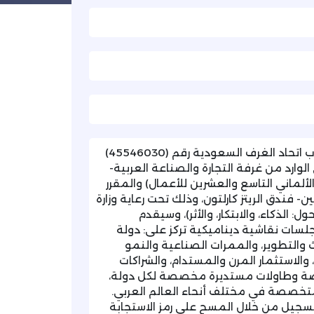
تهديكم غرفة تبوك أطيب تحياتها، وتفيدكم بتلقيها خطاب اتحاد الغرف السعودية رقم (45546030)
 الالكتروني الوارد من غرفة التجارة والصناعة العربية-
 (المنتدى العربي-الألماني التاسع والعشرين للأعمال) والمقرر
1 يونيو 2026م، في مدينة برلين- فندق الريتز كارلتون، وذلك تحت رعاية وزارة
ل: الذكاء، والابتكار، والأثر)، وسيقدم
لسات نقاشية ديناميكية تركز على: دولة
 والتطوير، والممرات الصناعية والنمو
والاستثمار المرن والمستدام، والشراكات
اصة وطاولات مستديرة مخصصة لكل دولة،
متخصصة في مختلف أنحاء العالم العربي.
سجيل من خلال المسح على رمز الاستجابة