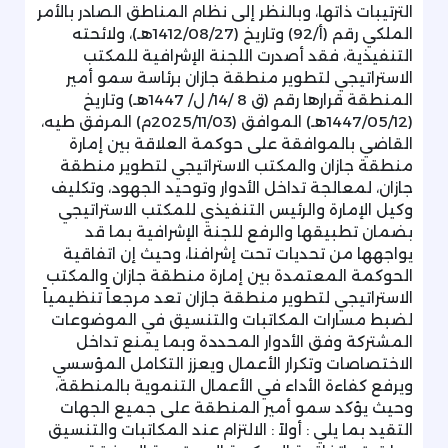
الترتيبات ذاتها، وبالنظر إلى نظام المناطق الصادر بالأمر
الملكي رقم (أ/92) وتاريخ (1412/08/27هـ)، ولائحته
التنفيذية، فقد أصدرت اللجنة الإشرافية للمكتب
الاستراتيجي لتطوير منطقة جازان برئاسة سمو أمير
المنطقة قرارها رقم (ق 8 /14/ ل/ 1447هـ) وتاريخ
(1447/05/12هـ) الموافق (2025/11/03م) المرفق طيه،
القاضي بالموافقة على حوكمة العلاقة بين إمارة
منطقة جازان والمكتب الاستراتيجي لتطوير منطقة
جازان، لمعالجة تداخل الأدوار وتوحيد الجهود، وتكليف
وكيل الإمارة والرئيس التنفيذي للمكتب الاستراتيجي
بضمان تطبيقها والرفع للجنة الإشرافية بما قد
يواجهها من تحديات تحت إشرافنا، وحيث إن اتفاقية
الحوكمة المعتمدة بين إمارة منطقة جازان والمكتب
الاستراتيجي لتطوير منطقة جازان تعد مرجعاً تنظيمياً
لضبط مسارات المكاتبات والتنسيق في الموضوعات
المشتركة وفق الأدوار المحددة وبما يمنع تداخل
الاختصاصات وتكرار الأعمال ويعزز التكامل المؤسسي
ويرفع كفاءة الأداء في الأعمال التنموية بالمنطقة،
وحيث يؤكد سمو أمير المنطقة على جميع الجهات
التقيد بما يلي : أولاً : الالتزام عند المكاتبات والتنسيق