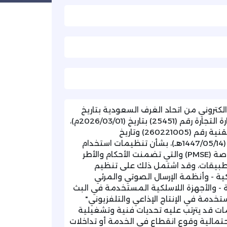
لكتروني من اتحاد الغرف السعودية بتاريخ
(2026/09/22م)، والمشار فيه الى البرقية العاجلة من وزارة التجارة رقم (25451) بتاريخ (2026/03/01م)،
بشأن برقية معالي محافظ هيئة الاتصالات والفضاء والتقنية رقم (260221005) وتاريخ
(1447/09/04هـ)، المتضمن قرار الهيئة رقم (563) وتاريخ (1447/05/14هـ)، بشأن تنظيمات استخدام
الطيف الترددي لتطبيقات الإنتاج الإذاعي والفعاليات الخاصة (PMSE) والتي تضمنت الأحكام والأطر
تطبيقات، وقد اشتمل ذلك على تنظيم
ية - وأنظمة الإرسال الصوتي والمرئي
ة - والأجهزة اللاسلكية المستخدمة في البث
تخدمة في الإنتاج الإذاعي والتلفزيوني"
تنظيمات قد يترتب عليه تحديات فنية وتشغيلية
حتمالية وقوع انقطاع في الخدمة أو تداخلات