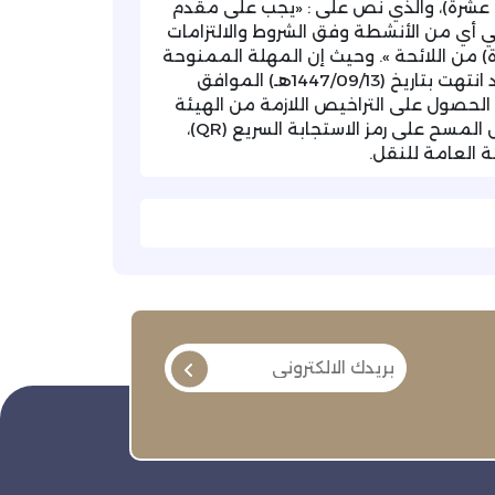
بعة عشرة)، والذي نص على : «يجب على مقدم
أي من الأنشطة وفق الشروط والالتزامات
ة) من اللائحة ». وحيث إن المهلة الممنوحة
لتعديل الأوضاع وفقًا لأحكام المواد المشار إليها أعلاه قد انتهت بتاريخ (1447/09/13هـ) الموافق
بضرورة الحصول على التراخيص اللازمة من الهيئة
العامة للنقل، وذلك من خلال منصة «لوجستي» من خلال المسح على رمز الاستجابة السريع (QR)،
 العامة للنقل.