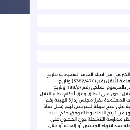
لكتروني من اتحاد الغرف السعودية بتاريخ
(2026/03/31م)، والمشار فيه الخطاب الوارد من الهيئة العامة للنقل رقم (5382/47/1) وتاريخ
(1447/10/07هـ) بشأن نظام النقل البري على الطرق الصادر بالمرسوم الملكي رقم (م/188) وتاريخ
شآت النقل البري على الطرق وفق أحكام نظام النقل
ات المعتمدة بقرار مجلس إدارة الهيئة رقم
1447/03/0هـ)، حيث نصّت الآلية على منح مهلة للمرخص لهم (قبل نفاذ
ر من تاريخ النفاذ، وذلك وفق حكم البند
 «يحظر ممارسة الأنشطة دون الحصول على
طة بعد انتهاء الترخيص أو إلغائه أو خلال