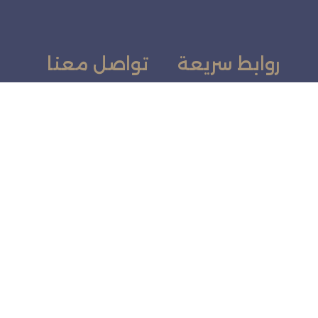
روابط سريعة
تواصل معنا
الرئيسية
طريق الملك عبدالله، مروج
الأمير، تبوك 47313، المملك
الفعاليات
العربية السعودية
920028038
خدماتنا
info@tabukchamber.sa
تواصل معنا
جميع الحقوق محفوظة © الغرفة التجارية بتبوك 2025