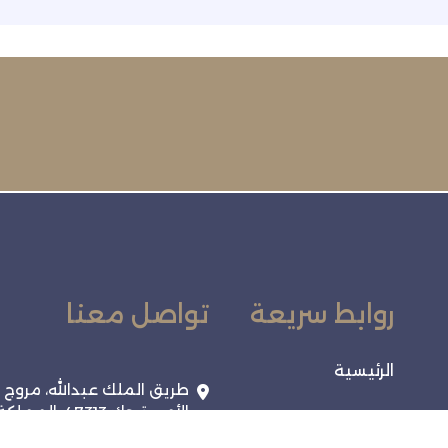
روابط سريعة
تواصل معنا
الرئيسية
طريق الملك عبدالله، مروج
الأمير، تبوك 47313، المملك
الفعاليات
العربية السعودية