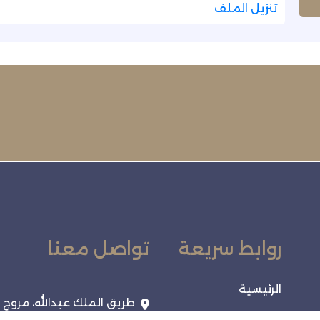
تنزيل الملف
روابط سريعة
تواصل معنا
الرئيسية
طريق الملك عبدالله، مروج
الأمير، تبوك 47313، المملك