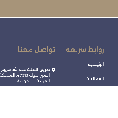
روابط سريعة
تواصل معنا
الرئيسية
طريق الملك عبدالله، مروج
الأمير، تبوك 47313، المملك
الفعاليات
العربية السعودية
920028038
خدماتنا
info@tabukchamber.sa
تواصل معنا