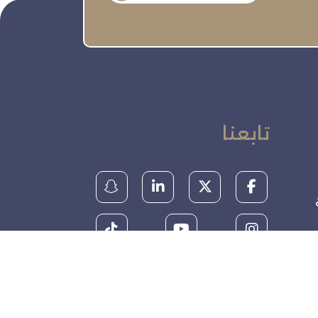
تابعنا
ة