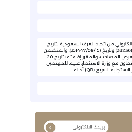
لكتروني من اتحاد الغرف السعودية بتاريخ
(2026/04/05م)، والمشار فيه إلى خطاب غرفة أبها رقم (33236) وتاريخ (1447/09/15هـ)، والمتضمن
دعوة للمشاركة في "ملتقى أبها للاستثمار الزراعي" والمعرض المصاحب، والمقرر إقامته بتاريخ 20
بالتعاون مع وزارة الاستثمار. عليه، للمهتمين
ة السريع (QR) أدناه.