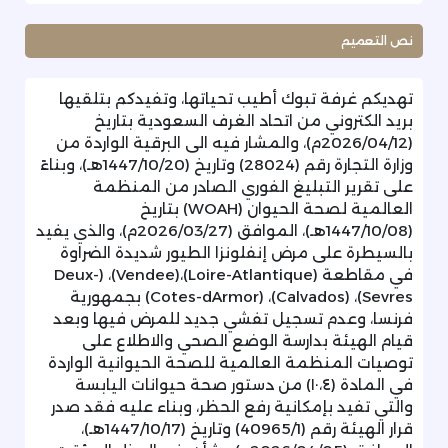
نص التعميم
تهديكم غرفة تبوك أطيب تحياتها، وتفيدكم بتلقيها
بريد الكتروني من اتحاد الغرف السعودية بتاريخ
(2026/04/12م)، والمشار فيه الى البرقية الواردة من
وزارة التجارة رقم (28024) وتاريخ (1447/10/20هـ)، وبناءً
على تقرير التبليغ الفوري الصادر من المنظمة
العالمية لصحة الحيوان (WOAH) بتاريخ
(1447/10/08هـ)، الموافق (2026/03/27م)، والذي يفيد
بالسيطرة على مرض إنفلونزا الطيور شديدة الضراوة
في مقاطعة (Loire-Atlantique)،(Vendee)، (Deux-
Sevres)، (Calvados)، (Cotes-dArmor) بجمهورية
فرنسا، وعدم تسجيل تفشي جديد للمرض فيها وبعد
قيام الهيئة بدارسة الوضع الصحي والاطلاع على
توصيات المنظمة العالمية للصحة الحيوانية الواردة
في المادة (١٠،٤) من دستور صحة حيوانات اليابسة
والتي تفيد بإمكانية رفع الحظر، وبناء عليه فقد صدر
قرار الهيئة رقم (40965/1) وتاريخ (1447/10/17هـ)،