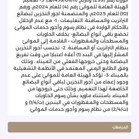
الهيئة العامة للموانئ رقم (4) للعام 2024م، ورقم
(10) للعام 2025م، والمتضمنة اجور التخزين لبضائع
الترانزيت والمسافنة. التعليمات : 1- مع عدم الإخلال
بالأحكام الواردة في نظام رسوم وأجور خدمات الموانئ،
تخضع باقي أنواع البضائع- بخلاف الحاويات
والمسطحات والمقطورات - القادمة إلى الموانئ
بنظام الترانزيت أو المسافنة. 2- تحتسب أجور التخزين
المشار إليها في البند (1) أعلاه اعتبارا من وقت تفريغ
البضاعة وحتى خروجها الفعلي من الميناء ، وذلك
وفق الطابع الزمني المعتمد في الأنظمة التشغيلية
بالميناء. 3- تؤكد الهيئة العامة للموانئ على عدم
وجود إعفاء من أجور التخزين لباقي أنواع البضائع
الخاضعة لهذا التعميم، وذلك حتى خروجها من
الميناء، باستثناء ماورد بشأن رسوم الحاويات
والمسطحات والمقطورات في البندين (ت/1/4) و
(ت/2/4) من نظام رسوم وأجور خدمات الموانئ.
المرفقات