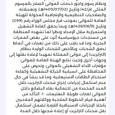
ونظام رسوم واجور خدمات الموانئ الصادر بالمرسوم
الملكي (م/42) وتاريخ (1405/07/02هـ)، وتعديلاته،
والصلاحيات التنظيمية والإشرافية المخولة للهيئة
العامة للموانئ بموجب قرار مجلس الوزراء رقم (299)
وتاريخ (1439/06/11هـ)، وبما يحقق كفاءة التشغيل
واستمرارية سلال الإمداد ونظرا لما تشهده المنطقة
من مستجدات جيوسياسية أثرت على بعض الممرات
البحرية، وما قد يترتب على ذلك من تغيرات في أنماط
تدفق الشحنات، وبالأخص الشحنات الواردة بنظام
(الترانزيت) إلى موانئ المملكة تمهيدا لإعادة نقلها إلى
وجهات أخرى وحيث تتابع الهيئة العامة للموانئ
مؤشرات الأداء التشغيلي بالموانئ، وتحرص على
المحافظة على انسيابية الحركة التشغيلية وكفاءة
استخدام الطاقات الاستيعابية، وما قد ينشأ في حال
عدم استكمال إجراءات إخراج شحنات الترانزيت خلال
المدد المحددة من احتمالية بقاء البضائع داخل
الموانئ لفترات طويلة. التعليمات : 1- التأكد من
أهمية قيام الخطوط الملاحية ووكلائهم الملاحيين
باتخاذ الإجراءات الاستباقية اللازمة لضمان استكمال
نقل شحنات الترانزيت أو إعادة شحنها خلال المدة