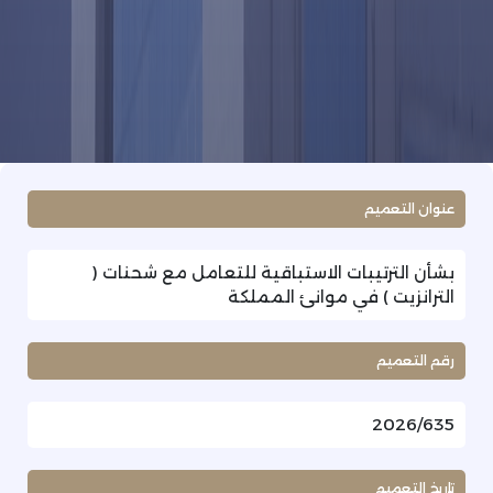
عنوان التعميم
بشأن الترتيبات الاستباقية للتعامل مع شحنات (
الترانزيت ) في موانئ المملكة
رقم التعميم
2026/635
تاريخ التعميم