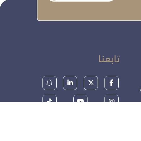
تابعنا
ة