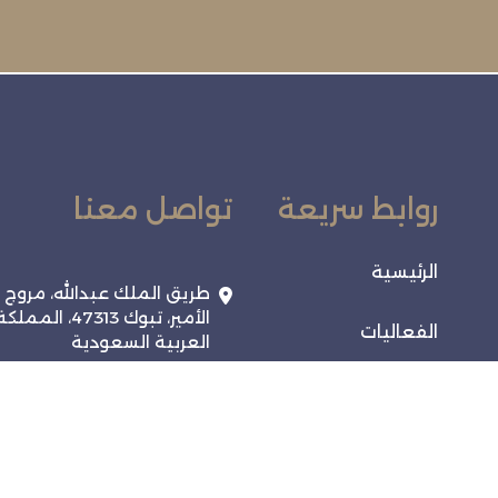
روابط سريعة
تواصل معنا
الرئيسية
طريق الملك عبدالله، مروج
الأمير، تبوك 47313، المملك
الفعاليات
العربية السعودية
920028038
خدماتنا
info@tabukchamber.sa
تواصل معنا