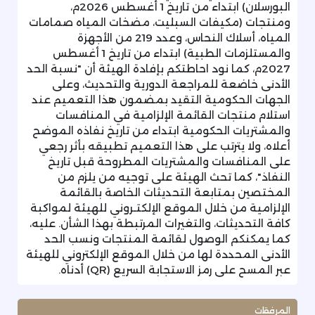
البورسلان) ابتداء من تاريخ 1 أغسطس 2026م،
ومنتجات (مكيفات السبليت، مضخات المياه صمامات
المياه، أسلاك النحاس، وعدد 219 من الأجهزة
والمستلزمات الطبية) ابتداء من تاريخ 1 أغسطس
2027م، كما نود احاطتكم بإفادة الهيئة أن "نسبة الحد
الأدنى خاضعة للمراجعة الدورية والتحديث، وعلى
الجهات الحكومية التقيد بمضمون هذا التعميم عند
استلام منتجات القائمة الإلزامية في المنافسات
والمشتريات الحكومية ابتداء من تاريخ نفاذه الموضح
أعلاه، ولا يترتب على هذا التعميم تطبيقه بأثر رجعي
على المنافسات والمشتريات المطروحة قبل تاريخ
النفاذ"، كما تحث الهيئة على توجيه من يلزم من
المختصين بمتابعة التحديثات الخاصة بالقائمة
الإلزامية من خلال الموقع الإلكتـروني للهيئة لمواكبة
كافة التحديثات، والتغيرات المرتبطة بهذا الشأن. عليه،
كما يمكنكم الوصول لقائمة المنتجات ونسب الحد
الأدنى المحددة لها من خلال الموقع الإلكتروني للهيئة
عبر المسح على رمز الاستجابة السريع (QR) أدناه.
المرفقات