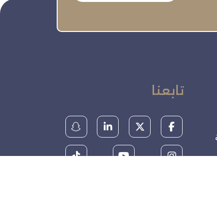
تابعنا
ة