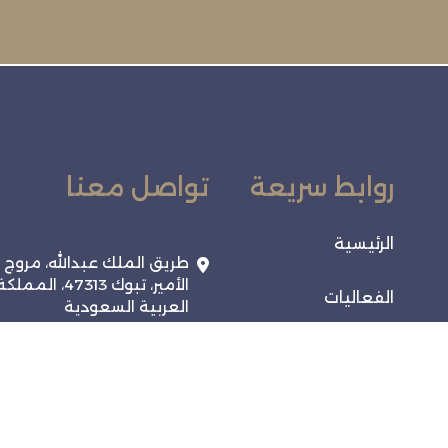
روابط سريعة
تواصل معنا
الرئيسية
طريق الملك عبدالله، مروج
الأمير، تبوك 47313، المملك
الفعاليات
العربية السعودية
920028038
خدماتنا
info@tabukchamber.sa
تواصل معنا