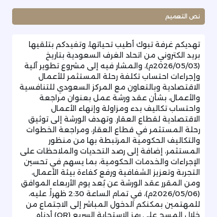
نص التعميم
تهديكم غرفة تبوك أطيب تحياتها، وتفيدكم بتلقيها
بريد الكتروني من اتحاد الغرف السعودية بتاريخ
(2026/05/03م)، والمشار فيه إلى مشروع تطوير آلية
وإجراءات احتساب تكلفة رحلة المستثمر للأعمال
الاقتصادية وبالتعاون مع المركز السعودي للتنافسية
والأعمال، بشأن عقد ورشة عمل بعنوان مراجعة
واحتساب تكاليف بدء ومزاولة وإنهاء الأعمال
الاقتصادية لقطاع العقار. وتهدف الورشة إلى توثيق
رحلة المستثمر في قطاع العقار، ومراجعة الخطوات
والتكاليف الحكومية المرتبطة بها من منظور
المستثمر، إضافة إلى رصد التحديات والملاحظات على
الإجراءات والخدمات الحكومية، بما يسهم في تحسين
التجربة وتعزيز الشفافية ورفع كفاءة بيئة الأعمال،
ومن المقرر عقد الورشة عن بُعد يوم الأربعاء الموافق
(2026/05/06م)، في تمام الساعة 2:30 ظهراً. عليه،
للمهتمين بمكنكم الدخول المباشر إلى الاجتماع من
خلال المسح على رمز الاستجابة السريع (QR) أدناه.